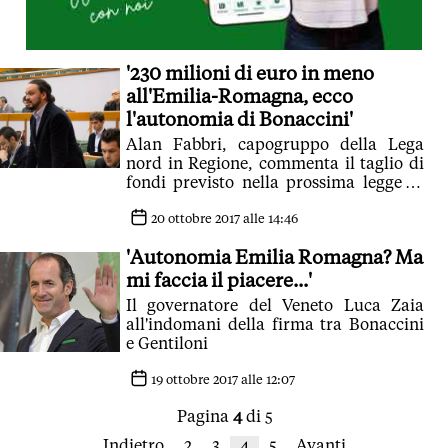
'230 milioni di euro in meno
all'Emilia-Romagna, ecco
l'autonomia di Bonaccini'
Alan Fabbri, capogruppo della Lega
nord in Regione, commenta il taglio di
fondi previsto nella prossima legge di
bilancio. 'A Roma abbiamo assistito ad
un teatrino'
20 ottobre 2017 alle 14:46
'Autonomia Emilia Romagna? Ma
mi faccia il piacere...'
Il governatore del Veneto Luca Zaia
all'indomani della firma tra Bonaccini
e Gentiloni
19 ottobre 2017 alle 12:07
Pagina
4
di 5
Indietro
2
3
4
5
Avanti