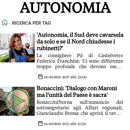
AUTONOMIA
FEED RSS
MAPPA DEL SITO
HOME
RICERCA PER TAG
NORMATIVE DEONTOLOGICHE
TERMINI e CONDIZIONI
'Autonomia, il Sud deve cavarsela
da solo e se il Nord chiudesse i
rubinetti?'
La consigliere Pd di Castelvetro
Federica Franchini: 'Ci sono differenze
troppo profonde che devono essere
sanate, per il Sud del resto è anche una
grande opportunità per capire i propri
24 ottobre 2017 alle 22:09
limiti'
Bonaccini: 'Dialogo con Maroni
ma l'unità del Paese è sacra'
Bonaccini?torna sull'annuncio del
sottosegretario agli Affari regionali,
Gianclaudio Bressa che aprirà il tavolo
congiunto il 6 novembre per dar modo
alla Lombardia di completare il
24 ottobre 2017 alle 21:59
percorso burocratico