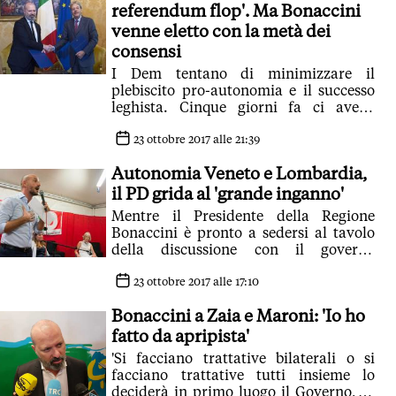
referendum flop'. Ma Bonaccini
venne eletto con la metà dei
consensi
I Dem tentano di minimizzare il
plebiscito pro-autonomia e il successo
leghista. Cinque giorni fa ci aveva
provato Bonaccini con una foto
patinata con Gentiloni e ora sono
23 ottobre 2017 alle 21:39
alcuni deputati Dem a parlare di
Autonomia Veneto e Lombardia,
partecipazione flop
il PD grida al 'grande inganno'
Mentre il Presidente della Regione
Bonaccini è pronto a sedersi al tavolo
della discussione con il governo
insieme a Zaia e Maroni, il segretario
regionale del partito li accusa di avere
23 ottobre 2017 alle 17:10
preso in giro i cittadini elettori
Bonaccini a Zaia e Maroni: 'Io ho
utilizzando il tema delle tasse 'a
proprio uso e consumo'
fatto da apripista'
'Si facciano trattative bilaterali o si
facciano trattative tutti insieme lo
deciderà in primo luogo il Governo, di