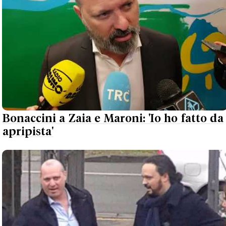
Bonaccini a Zaia e Maroni: 'Io ho fatto da
apripista'