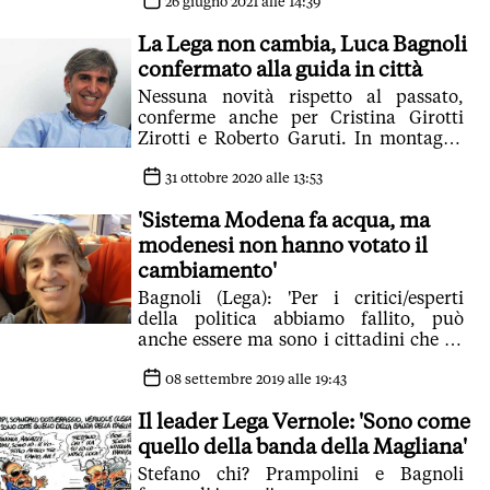
26 giugno 2021 alle 14:39
La Lega non cambia, Luca Bagnoli
confermato alla guida in città
Nessuna novità rispetto al passato,
conferme anche per Cristina Girotti
Zirotti e Roberto Garuti. In montagna
promossa la Magnani
31 ottobre 2020 alle 13:53
'Sistema Modena fa acqua, ma
modenesi non hanno votato il
cambiamento'
Bagnoli (Lega): 'Per i critici/esperti
della politica abbiamo fallito, può
anche essere ma sono i cittadini che ne
decidono le sorti'
08 settembre 2019 alle 19:43
Il leader Lega Vernole: 'Sono come
quello della banda della Magliana'
Stefano chi? Prampolini e Bagnoli