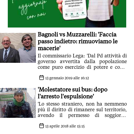
Bagnoli vs Muzzarelli: 'Faccia
passo indietro: rimuoviamo le
macerie'
Il commissario Lega: 'Dal Pd attività di
governo avvertita dalla popolazione
come puro esercizio di potere e come
conservazione dei privilegi'
13 gennaio 2019 alle 16:12
'Molestatore sui bus: dopo
l'arresto l'espulsione'
'Lo stesso straniero, non ha nemmeno
più il diritto di rimanere sul territorio,
avendo il permesso di soggiorno
scaduto'
13 aprile 2018 alle 15:15