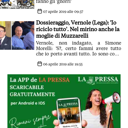
fanno gli 'gnorri'
07 aprile 2019 alle 09:37
Dossieraggio, Vernole (Lega): 'Io
riciclo tutto'. Nel mirino anche la
moglie di Muzzarelli
Vernole, non indagato, a Simone
Morelli: 'S?, certo fammi avere tutto
che io porto avanti tutto. Io sono come
quello là della banda della magliana,
quello che riciclava tutto quello che
06 aprile 2019 alle 19:55
rubavano, dammi tutto'