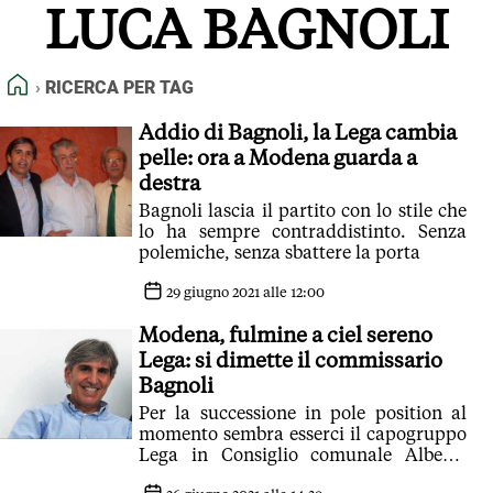
LUCA BAGNOLI
FEED RSS
MAPPA DEL SITO
HOME
RICERCA PER TAG
NORMATIVE DEONTOLOGICHE
TERMINI e CONDIZIONI
Addio di Bagnoli, la Lega cambia
pelle: ora a Modena guarda a
destra
Bagnoli lascia il partito con lo stile che
lo ha sempre contraddistinto. Senza
polemiche, senza sbattere la porta
29 giugno 2021 alle 12:00
Modena, fulmine a ciel sereno
Lega: si dimette il commissario
Bagnoli
Per la successione in pole position al
momento sembra esserci il capogruppo
Lega in Consiglio comunale Alberto
Bosi