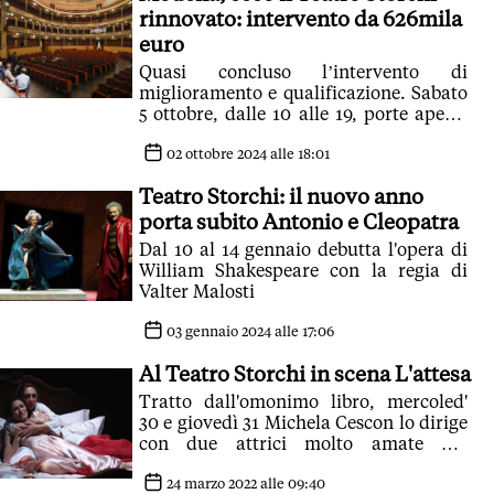
rinnovato: intervento da 626mila
euro
Quasi concluso l’intervento di
miglioramento e qualificazione. Sabato
5 ottobre, dalle 10 alle 19, porte aperte
al pubblico per visite al nuovo
allestimento
02 ottobre 2024 alle 18:01
Teatro Storchi: il nuovo anno
porta subito Antonio e Cleopatra
Dal 10 al 14 gennaio debutta l'opera di
William Shakespeare con la regia di
Valter Malosti
03 gennaio 2024 alle 17:06
Al Teatro Storchi in scena L'attesa
Tratto dall'omonimo libro, mercoled'
30 e giovedì 31 Michela Cescon lo dirige
con due attrici molto amate dal
pubblico, Anna Foglietta e Paola
Minaccioni
24 marzo 2022 alle 09:40