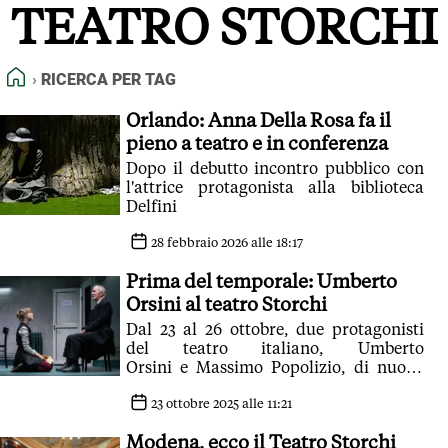
TEATRO STORCHI
FEED RSS
MAPPA DEL SITO
HOME
RICERCA PER TAG
NORMATIVE DEONTOLOGICHE
TERMINI e CONDIZIONI
Orlando: Anna Della Rosa fa il
pieno a teatro e in conferenza
Dopo il debutto incontro pubblico con
l'attrice protagonista alla biblioteca
Delfini
28 febbraio 2026 alle 18:17
Prima del temporale: Umberto
Orsini al teatro Storchi
Dal 23 al 26 ottobre, due protagonisti
del teatro italiano, Umberto
Orsini e Massimo Popolizio, di nuovo
insieme dopo il successo de I ragazzi
irresistibili della scorsa stagione
23 ottobre 2025 alle 11:21
Modena, ecco il Teatro Storchi