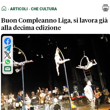
FEED RSS
Articoli
Che Cultura
HOME
ARTICOLI
CHE CULTURA
MAPPA DEL SITO
Buon Compleanno Liga, si lavora già
NORMATIVE DEONTOLOGICHE
alla decima edizione
TERMINI e CONDIZIONI