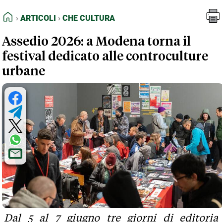
FEED RSS
Articoli
Che Cultura
HOME
ARTICOLI
CHE CULTURA
MAPPA DEL SITO
Assedio 2026: a Modena torna il
NORMATIVE DEONTOLOGICHE
festival dedicato alle controculture
TERMINI e CONDIZIONI
urbane
Dal 5 al 7 giugno tre giorni di editoria