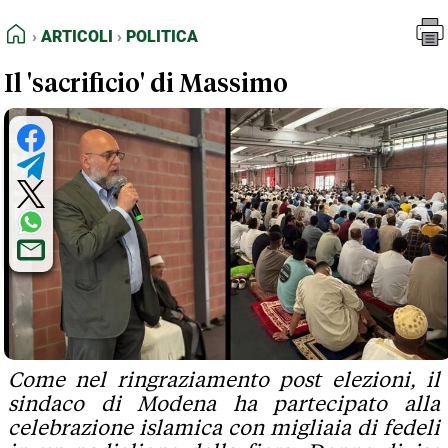
FEED RSS
Articoli
Politica
HOME
ARTICOLI
POLITICA
MAPPA DEL SITO
Il 'sacrificio' di Massimo
NORMATIVE DEONTOLOGICHE
TERMINI e CONDIZIONI
Come nel ringraziamento post elezioni, il
sindaco di Modena ha partecipato alla
celebrazione islamica con migliaia di fedeli