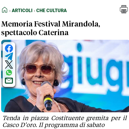
FEED RSS
Articoli
Che Cultura
HOME
ARTICOLI
CHE CULTURA
MAPPA DEL SITO
Memoria Festival Mirandola,
NORMATIVE DEONTOLOGICHE
spettacolo Caterina
TERMINI e CONDIZIONI
Tenda in piazza Costituente gremita per il
Casco D'oro. Il programma di sabato