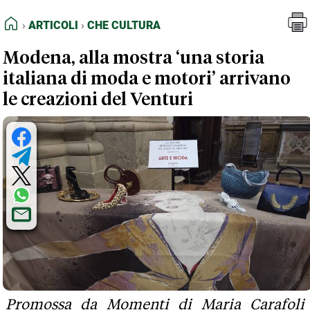
FEED RSS
Articoli
Che Cultura
HOME
ARTICOLI
CHE CULTURA
MAPPA DEL SITO
Modena, alla mostra ‘una storia
NORMATIVE DEONTOLOGICHE
italiana di moda e motori’ arrivano
TERMINI e CONDIZIONI
le creazioni del Venturi
Promossa da Momenti di Maria Carafoli