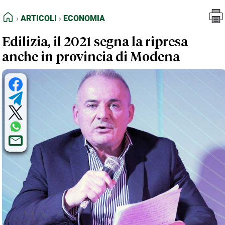
FEED RSS
Articoli
Economia
HOME
ARTICOLI
ECONOMIA
MAPPA DEL SITO
Edilizia, il 2021 segna la ripresa
NORMATIVE DEONTOLOGICHE
anche in provincia di Modena
TERMINI e CONDIZIONI