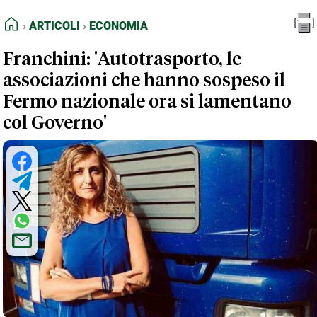
FEED RSS
Articoli
Economia
HOME
ARTICOLI
ECONOMIA
MAPPA DEL SITO
Franchini: 'Autotrasporto, le
NORMATIVE DEONTOLOGICHE
associazioni che hanno sospeso il
TERMINI e CONDIZIONI
Fermo nazionale ora si lamentano
col Governo'