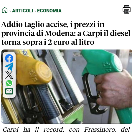
FEED RSS
Articoli
Economia
HOME
ARTICOLI
ECONOMIA
MAPPA DEL SITO
Addio taglio accise, i prezzi in
NORMATIVE DEONTOLOGICHE
provincia di Modena: a Carpi il diesel
TERMINI e CONDIZIONI
torna sopra i 2 euro al litro
Carpi ha il record, con Frassinoro, del