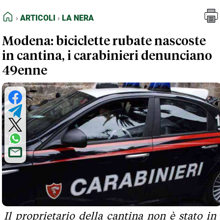
FEED RSS
Articoli
La Nera
HOME
ARTICOLI
LA NERA
MAPPA DEL SITO
Modena: biciclette rubate nascoste
NORMATIVE DEONTOLOGICHE
in cantina, i carabinieri denunciano
TERMINI e CONDIZIONI
49enne
Il proprietario della cantina non è stato in