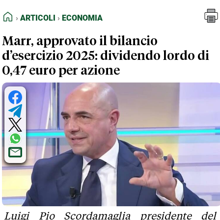
FEED RSS
Articoli
Economia
HOME
ARTICOLI
ECONOMIA
MAPPA DEL SITO
Marr, approvato il bilancio
NORMATIVE DEONTOLOGICHE
d’esercizio 2025: dividendo lordo di
TERMINI e CONDIZIONI
0,47 euro per azione
Luigi Pio Scordamaglia presidente del