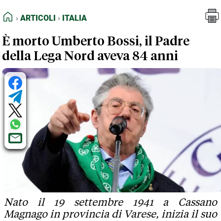
FEED RSS
Articoli
Italia
HOME
ARTICOLI
ITALIA
MAPPA DEL SITO
È morto Umberto Bossi, il Padre
NORMATIVE DEONTOLOGICHE
della Lega Nord aveva 84 anni
TERMINI e CONDIZIONI
Nato il 19 settembre 1941 a Cassano
Magnago in provincia di Varese, inizia il suo