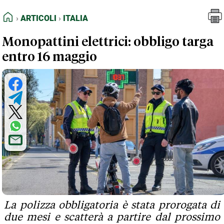
FEED RSS
Articoli
Italia
HOME
ARTICOLI
ITALIA
MAPPA DEL SITO
Monopattini elettrici: obbligo targa
NORMATIVE DEONTOLOGICHE
entro 16 maggio
TERMINI e CONDIZIONI
La polizza obbligatoria è stata prorogata di
due mesi e scatterà a partire dal prossimo