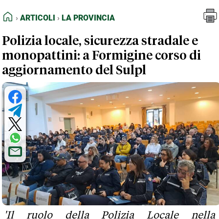
FEED RSS
Articoli
La Provincia
HOME
ARTICOLI
LA PROVINCIA
MAPPA DEL SITO
Polizia locale, sicurezza stradale e
NORMATIVE DEONTOLOGICHE
monopattini: a Formigine corso di
TERMINI e CONDIZIONI
aggiornamento del Sulpl
'Il ruolo della Polizia Locale nella