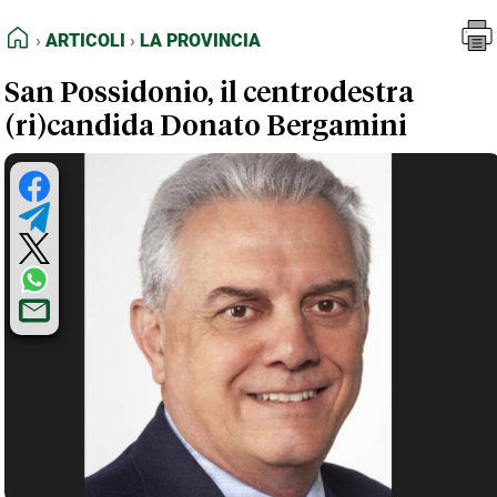
FEED RSS
Articoli
La Provincia
HOME
ARTICOLI
LA PROVINCIA
MAPPA DEL SITO
San Possidonio, il centrodestra
NORMATIVE DEONTOLOGICHE
(ri)candida Donato Bergamini
TERMINI e CONDIZIONI