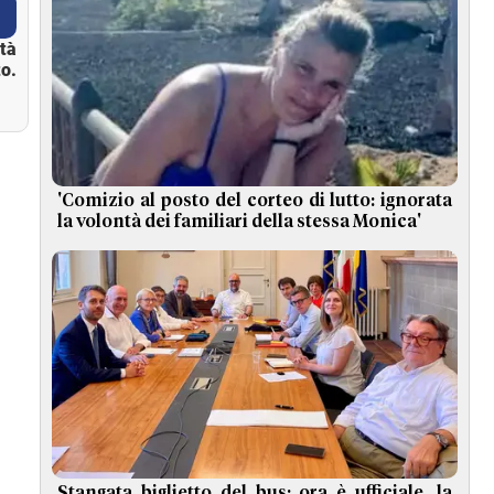
ità
o.
'Comizio al posto del corteo di lutto: ignorata
la volontà dei familiari della stessa Monica'
Stangata biglietto del bus: ora è ufficiale, la