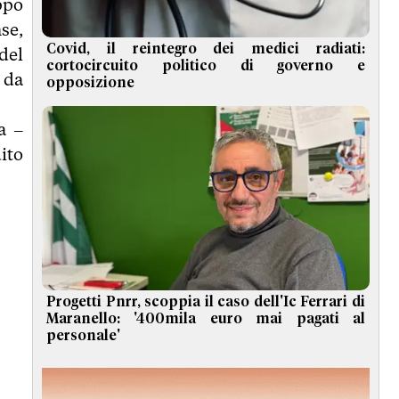
ppo
se,
Covid, il reintegro dei medici radiati:
del
cortocircuito politico di governo e
 da
opposizione
a –
ito
Progetti Pnrr, scoppia il caso dell'Ic Ferrari di
Maranello: '400mila euro mai pagati al
personale'