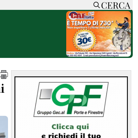
CERCA
HOME
CERCA
ACCEDI o REGISTRATI
CONTATTI
e
CON NOI
SOSTIENI LA PRESSA
CONOSCI LA PRESSA
he
COOKIE POLICY
i
PRIVACY POLICY
TTI
FEED RSS
MAPPA DEL SITO
NORMATIVE
DEONTOLOGICHE