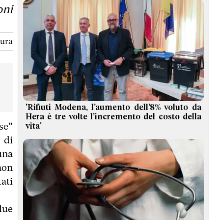
oni
tura
'Rifiuti Modena, l’aumento dell’8% voluto da
Hera è tre volte l’incremento del costo della
se”
vita'
 di
una
non
ati
due