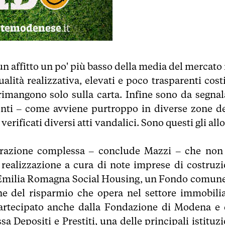
o un affitto un po' più basso della media del mercat
alità realizzativa, elevati e poco trasparenti cost
rimangono solo sulla carta. Infine sono da segnal
denti – come avviene purtroppo in diverse zone de
verificati diversi atti vandalici. Sono questi gli all
perazione complessa – conclude Mazzi – che non
la realizzazione a cura di note imprese di costruzi
o Emilia Romagna Social Housing, un Fondo comune
ne del risparmio che opera nel settore immobilia
artecipato anche dalla Fondazione di Modena e 
a Depositi e Prestiti, una delle principali istituzi