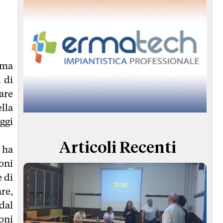
o ma
i di
are
lla
oggi
Articoli Recenti
 ha
oni
 di
re,
dal
oni