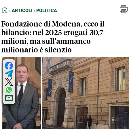
FEED RSS
Articoli
Politica
HOME
ARTICOLI
POLITICA
MAPPA DEL SITO
Fondazione di Modena, ecco il
NORMATIVE DEONTOLOGICHE
bilancio: nel 2025 erogati 30,7
TERMINI e CONDIZIONI
milioni, ma sull'ammanco
milionario è silenzio