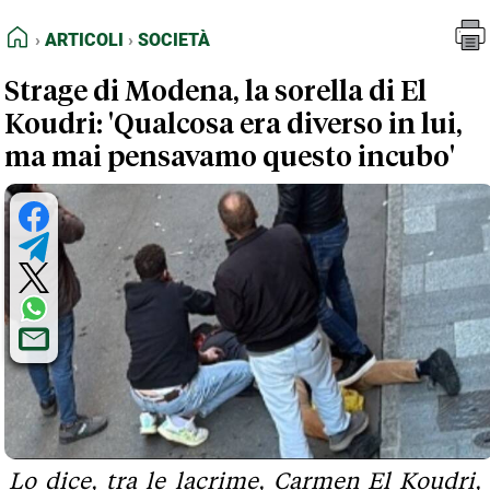
FEED RSS
Articoli
Società
HOME
ARTICOLI
SOCIETÀ
MAPPA DEL SITO
Strage di Modena, la sorella di El
NORMATIVE DEONTOLOGICHE
Koudri: 'Qualcosa era diverso in lui,
TERMINI e CONDIZIONI
ma mai pensavamo questo incubo'
Lo dice, tra le lacrime, Carmen El Koudri,