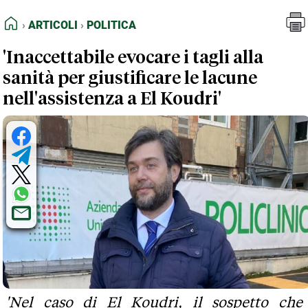
FEED RSS
Articoli
Politica
HOME
ARTICOLI
POLITICA
MAPPA DEL SITO
'Inaccettabile evocare i tagli alla
NORMATIVE DEONTOLOGICHE
sanità per giustificare le lacune
TERMINI e CONDIZIONI
nell'assistenza a El Koudri'
'Nel caso di El Koudri, il sospetto che