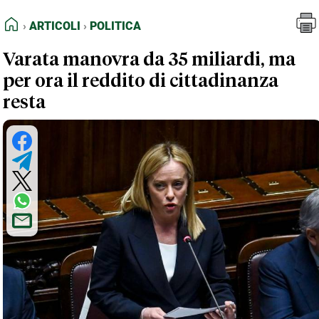
FEED RSS
Articoli
Politica
HOME
ARTICOLI
POLITICA
MAPPA DEL SITO
Varata manovra da 35 miliardi, ma
NORMATIVE DEONTOLOGICHE
per ora il reddito di cittadinanza
TERMINI e CONDIZIONI
resta