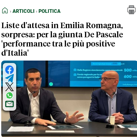
FEED RSS
Articoli
Politica
HOME
ARTICOLI
POLITICA
MAPPA DEL SITO
Liste d'attesa in Emilia Romagna,
NORMATIVE DEONTOLOGICHE
sorpresa: per la giunta De Pascale
TERMINI e CONDIZIONI
'performance tra le più positive
d'Italia'