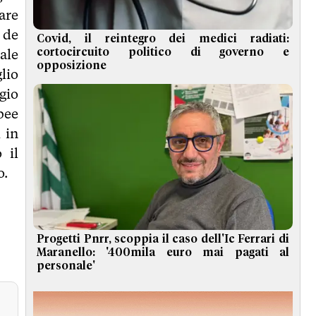
are
 de
Covid, il reintegro dei medici radiati:
ale
cortocircuito politico di governo e
opposizione
lio
gio
pee
 in
 il
o.
Progetti Pnrr, scoppia il caso dell'Ic Ferrari di
Maranello: '400mila euro mai pagati al
personale'