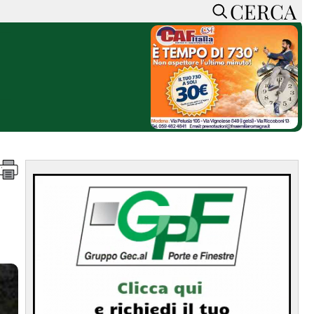
CERCA
HOME
CERCA
ACCEDI o REGISTRATI
CONTATTI
e
CON NOI
SOSTIENI LA PRESSA
CONOSCI LA PRESSA
he
COOKIE POLICY
PRIVACY POLICY
TTI
FEED RSS
MAPPA DEL SITO
NORMATIVE
DEONTOLOGICHE