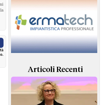
ni
la
ità
o.
Articoli Recenti