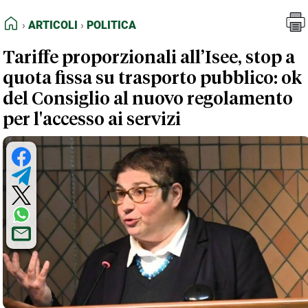
FEED RSS
Articoli
Politica
HOME
ARTICOLI
POLITICA
MAPPA DEL SITO
Tariffe proporzionali all’Isee, stop a
NORMATIVE DEONTOLOGICHE
quota fissa su trasporto pubblico: ok
TERMINI e CONDIZIONI
del Consiglio al nuovo regolamento
per l'accesso ai servizi