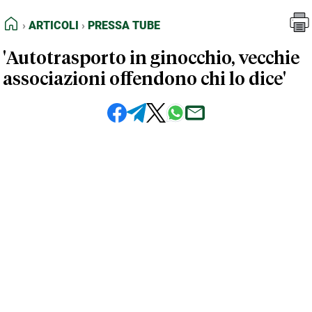
FEED RSS
Articoli
Pressa Tube
HOME
ARTICOLI
PRESSA TUBE
MAPPA DEL SITO
'Autotrasporto in ginocchio, vecchie
NORMATIVE DEONTOLOGICHE
associazioni offendono chi lo dice'
TERMINI e CONDIZIONI