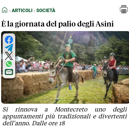
FEED RSS
Articoli
Società
HOME
ARTICOLI
SOCIETÀ
MAPPA DEL SITO
È la giornata del palio degli Asini
NORMATIVE DEONTOLOGICHE
TERMINI e CONDIZIONI
Si rinnova a Montecreto uno degli
appuntamenti più tradizionali e divertenti
dell'anno. Dalle ore 18