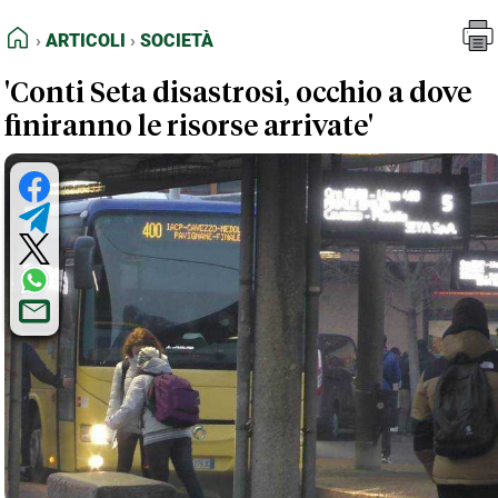
FEED RSS
Articoli
Società
HOME
ARTICOLI
SOCIETÀ
MAPPA DEL SITO
'Conti Seta disastrosi, occhio a dove
NORMATIVE DEONTOLOGICHE
finiranno le risorse arrivate'
TERMINI e CONDIZIONI