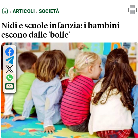
FEED RSS
Articoli
Società
HOME
ARTICOLI
SOCIETÀ
MAPPA DEL SITO
Nidi e scuole infanzia: i bambini
NORMATIVE DEONTOLOGICHE
escono dalle 'bolle'
TERMINI e CONDIZIONI