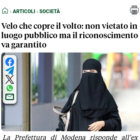
FEED RSS
Articoli
Società
HOME
ARTICOLI
SOCIETÀ
MAPPA DEL SITO
Velo che copre il volto: non vietato in
NORMATIVE DEONTOLOGICHE
luogo pubblico ma il riconoscimento
TERMINI e CONDIZIONI
va garantito
La Prefettura di Modena risponde all'ex