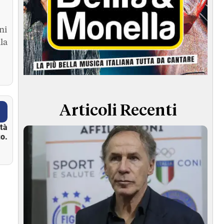
ni
la
Articoli Recenti
ità
o.