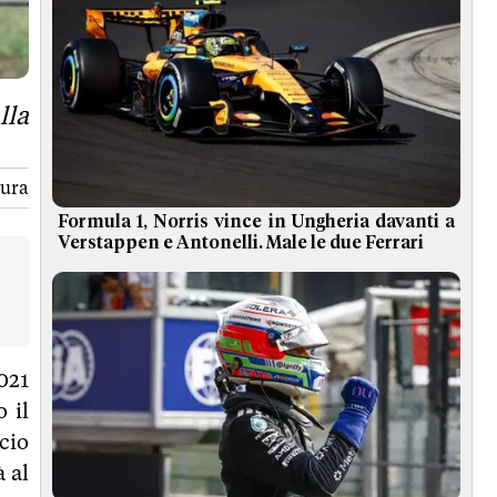
lla
tura
Formula 1, Norris vince in Ungheria davanti a
Verstappen e Antonelli. Male le due Ferrari
021
 il
cio
 al