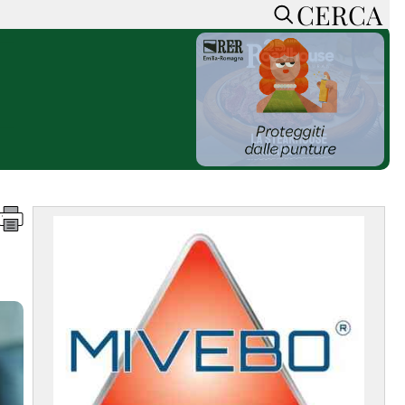
CERCA
HOME
CERCA
ACCEDI o REGISTRATI
CONTATTI
e
CON NOI
SOSTIENI LA PRESSA
CONOSCI LA PRESSA
he
COOKIE POLICY
PRIVACY POLICY
TTI
FEED RSS
MAPPA DEL SITO
NORMATIVE
DEONTOLOGICHE