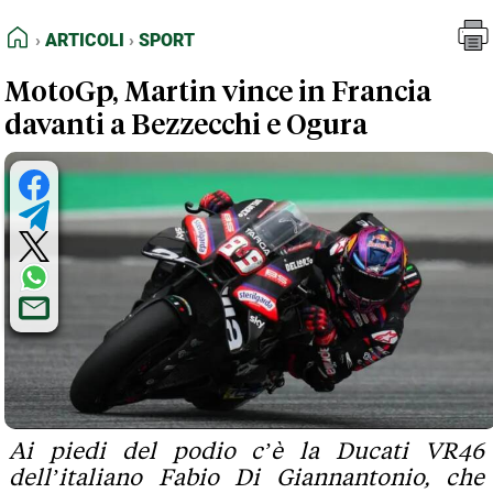
FEED RSS
Articoli
Sport
HOME
ARTICOLI
SPORT
MAPPA DEL SITO
MotoGp, Martin vince in Francia
NORMATIVE DEONTOLOGICHE
davanti a Bezzecchi e Ogura
TERMINI e CONDIZIONI
Ai piedi del podio c’è la Ducati VR46
dell’italiano Fabio Di Giannantonio, che