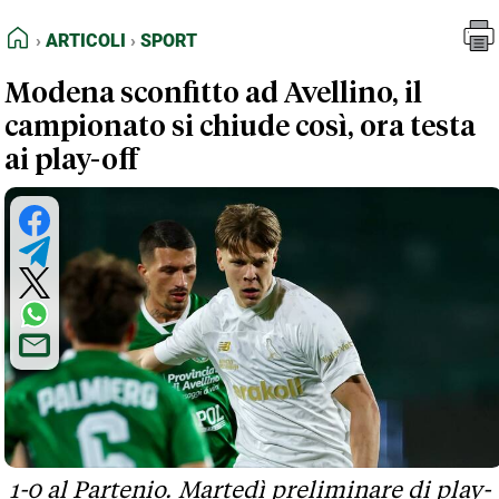
FEED RSS
Articoli
Sport
HOME
ARTICOLI
SPORT
MAPPA DEL SITO
Modena sconfitto ad Avellino, il
NORMATIVE DEONTOLOGICHE
campionato si chiude così, ora testa
TERMINI e CONDIZIONI
ai play-off
1-0 al Partenio. Martedì preliminare di play-