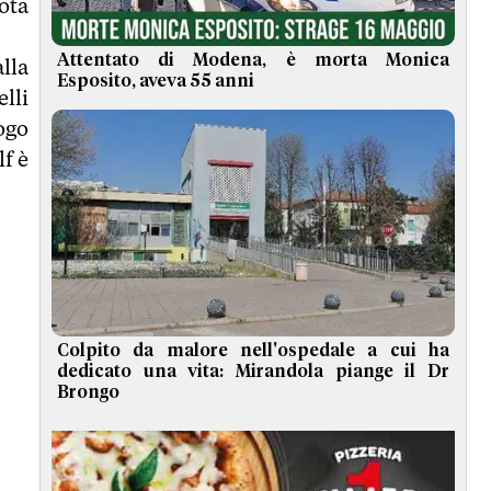
ota
Attentato di Modena, è morta Monica
lla
Esposito, aveva 55 anni
lli
ogo
lf è
Colpito da malore nell'ospedale a cui ha
dedicato una vita: Mirandola piange il Dr
Brongo