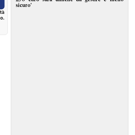
sicuro'
ità
o.