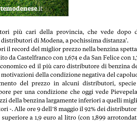
utori più cari della provincia, che vede dopo 
ue distributori di Modena, a pochissima distanza'.
ori il record del miglior prezzo nella benzina spett
ito da Castelfranco con 1,674 e da San Felice con 1
ù economico ed il più caro distributore di benzina d
le motivazioni della condizione negativa del capolu
mento del prezzo in alcuni distributori, specie
ore per una condizione che oggi vede Pievepela
zi della benzina largamente inferiori a quelli migli
 -. Alle ore 9 dell’8 maggio il 92% dei distributor
superiore a 1,9 euro al litro (con 1,899 arrotondat