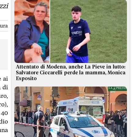
zzi
tura
Attentato di Modena, anche La Pieve in lutto:
Salvatore Ciccarelli perde la mamma, Monica
 ai
Esposito
 di
ro,
o),
i 40
dio
una