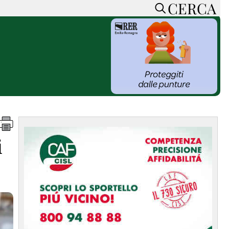
CERCA
HOME
CERCA
ACCEDI o REGISTRATI
CONTATTI
e
CON NOI
SOSTIENI LA PRESSA
CONOSCI LA PRESSA
he
COOKIE POLICY
i
PRIVACY POLICY
TTI
FEED RSS
MAPPA DEL SITO
NORMATIVE
DEONTOLOGICHE