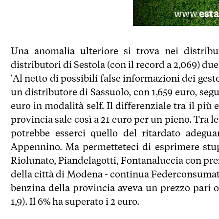
Una anomalia ulteriore si trova nei distrib
distributori di Sestola (con il record a 2,069) d
'Al netto di possibili false informazioni dei gest
un distributore di Sassuolo, con 1,659 euro, segu
euro in modalità self. Il differenziale tra il pi
provincia sale così a 21 euro per un pieno. Tra 
potrebbe esserci quello del ritardato adegua
Appennino. Ma permetteteci di esprimere stup
Riolunato, Piandelagotti, Fontanaluccia con prez
della città di Modena - continua Federconsumatori
benzina della provincia aveva un prezzo pari o 
1,9). Il 6% ha superato i 2 euro.