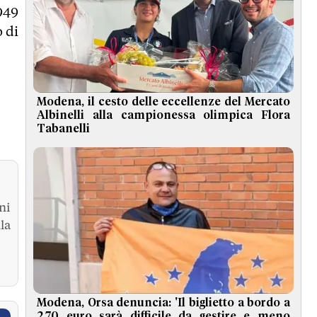
949
o di
Modena, il cesto delle eccellenze del Mercato
Albinelli alla campionessa olimpica Flora
Tabanelli
ni
la
Modena, Orsa denuncia: 'Il biglietto a bordo a
2,70 euro sarà difficile da gestire e meno