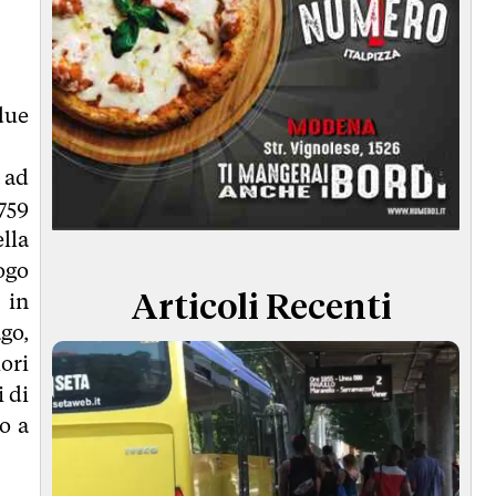
due
a ad
,759
ella
ogo
 in
Articoli Recenti
go,
ori
i di
o a