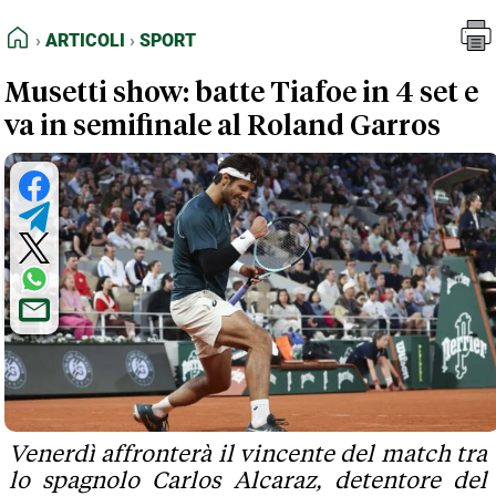
FEED RSS
Articoli
Sport
HOME
ARTICOLI
SPORT
MAPPA DEL SITO
Musetti show: batte Tiafoe in 4 set e
NORMATIVE DEONTOLOGICHE
va in semifinale al Roland Garros
TERMINI e CONDIZIONI
Venerdì affronterà il vincente del match tra
lo spagnolo Carlos Alcaraz, detentore del