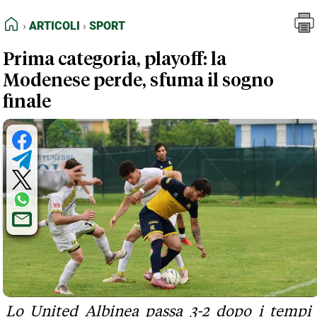
FEED RSS
Articoli
Sport
HOME
ARTICOLI
SPORT
MAPPA DEL SITO
Prima categoria, playoff: la
NORMATIVE DEONTOLOGICHE
Modenese perde, sfuma il sogno
TERMINI e CONDIZIONI
finale
Lo United Albinea passa 3-2 dopo i tempi