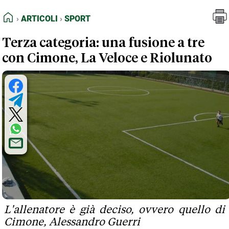
FEED RSS
Articoli
Sport
HOME
ARTICOLI
SPORT
MAPPA DEL SITO
Terza categoria: una fusione a tre
NORMATIVE DEONTOLOGICHE
con Cimone, La Veloce e Riolunato
TERMINI e CONDIZIONI
L'allenatore è già deciso, ovvero quello di
Cimone, Alessandro Guerri