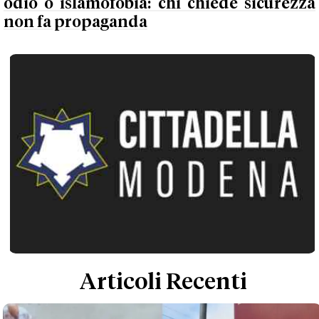
odio o islamofobia: chi chiede sicurezza
non fa propaganda
Articoli Recenti