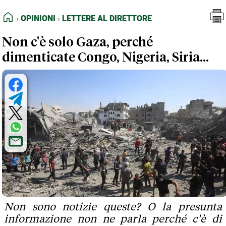
FEED RSS
Opinioni
Lettere al Direttore
HOME
OPINIONI
LETTERE AL DIRETTORE
MAPPA DEL SITO
Non c'è solo Gaza, perché
NORMATIVE DEONTOLOGICHE
dimenticate Congo, Nigeria, Siria...
TERMINI e CONDIZIONI
Non sono notizie queste? O la presunta
informazione non ne parla perché c'è di