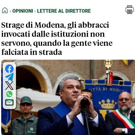
FEED RSS
Opinioni
Lettere al Direttore
HOME
OPINIONI
LETTERE AL DIRETTORE
MAPPA DEL SITO
Strage di Modena, gli abbracci
NORMATIVE DEONTOLOGICHE
invocati dalle istituzioni non
TERMINI e CONDIZIONI
servono, quando la gente viene
falciata in strada