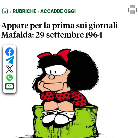
FEED RSS
Rubriche
Accadde oggi
HOME
RUBRICHE
ACCADDE OGGI
MAPPA DEL SITO
Appare per la prima sui giornali
NORMATIVE DEONTOLOGICHE
Mafalda: 29 settembre 1964
TERMINI e CONDIZIONI