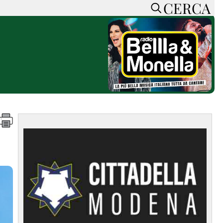
CERCA
HOME
CERCA
ACCEDI o REGISTRATI
CONTATTI
e
CON NOI
SOSTIENI LA PRESSA
CONOSCI LA PRESSA
he
COOKIE POLICY
PRIVACY POLICY
TTI
FEED RSS
MAPPA DEL SITO
NORMATIVE
DEONTOLOGICHE