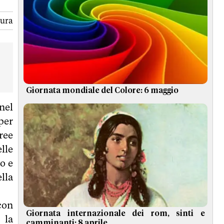
tura
Giornata mondiale del Colore: 6 maggio
nel
per
ree
lle
o e
lla
con
Giornata internazionale dei rom, sinti e
 la
camminanti: 8 aprile