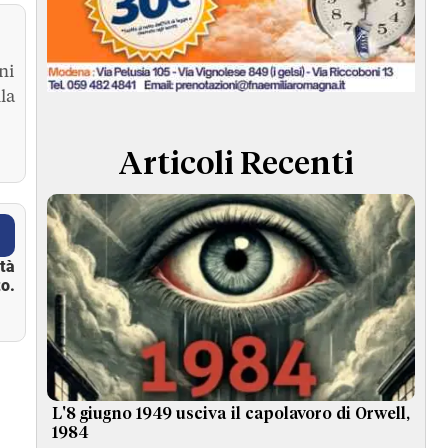
ni
la
Articoli Recenti
ità
o.
L'8 giugno 1949 usciva il capolavoro di Orwell,
1984