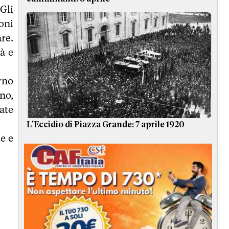
Gli
oni
re.
à e
rno
no,
ate
L'Eccidio di Piazza Grande: 7 aprile 1920
e e