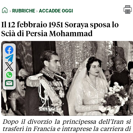
FEED RSS
Rubriche
Accadde oggi
HOME
RUBRICHE
ACCADDE OGGI
MAPPA DEL SITO
Il 12 febbraio 1951 Soraya sposa lo
NORMATIVE DEONTOLOGICHE
Scià di Persia Mohammad
TERMINI e CONDIZIONI
Dopo il divorzio la principessa dell'Iran si
trasferì in Francia e intraprese la carriera di