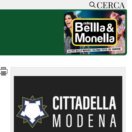
CERCA
HOME
CERCA
ACCEDI o REGISTRATI
CONTATTI
e
CON NOI
SOSTIENI LA PRESSA
CONOSCI LA PRESSA
he
COOKIE POLICY
PRIVACY POLICY
TTI
FEED RSS
MAPPA DEL SITO
NORMATIVE
DEONTOLOGICHE