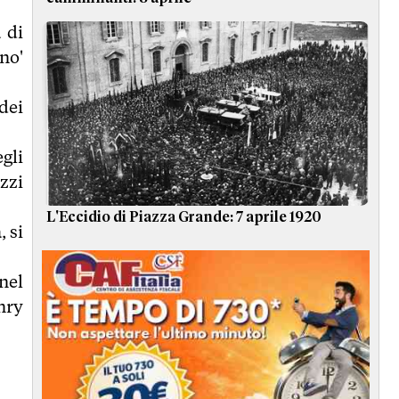
 di
'no'
dei
egli
zzi
L'Eccidio di Piazza Grande: 7 aprile 1920
 si
 nel
nry