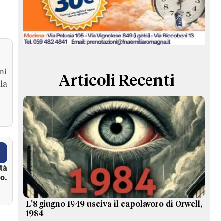
ni
Articoli Recenti
la
ità
o.
L'8 giugno 1949 usciva il capolavoro di Orwell,
1984