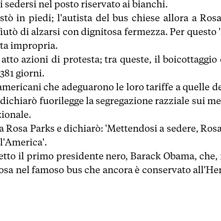
i sedersi nel posto riservato ai bianchi.
tò in piedi; l'autista del bus chiese allora a Rosa
fiutò di alzarsi con dignitosa fermezza. Per questo 
tta impropria.
tto azioni di protesta; tra queste, il boicottaggio 
81 giorni.
americani che adeguarono le loro tariffe a quelle d
dichiarò fuorilegge la segregazione razziale sui me
zionale.
a Rosa Parks e dichiarò: 'Mettendosi a sedere, Rosa,
ll'America'.
eletto il primo presidente nero, Barack Obama, che,
 Rosa nel famoso bus che ancora è conservato all'He