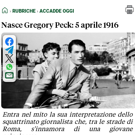
FEED RSS
Rubriche
Accadde oggi
HOME
RUBRICHE
ACCADDE OGGI
MAPPA DEL SITO
Nasce Gregory Peck: 5 aprile 1916
NORMATIVE DEONTOLOGICHE
TERMINI e CONDIZIONI
Entra nel mito la sua interpretazione dello
squattrinato giornalista che, tra le strade di
Roma, s'innamora di una giovane