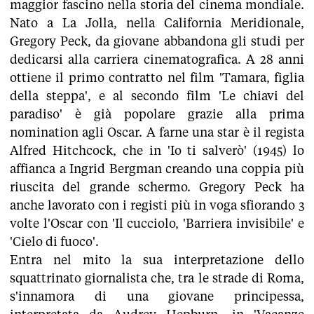
maggior fascino nella storia del cinema mondiale.
Nato a La Jolla, nella California Meridionale,
Gregory Peck, da giovane abbandona gli studi per
dedicarsi alla carriera cinematografica. A 28 anni
ottiene il primo contratto nel film 'Tamara, figlia
della steppa', e al secondo film 'Le chiavi del
paradiso' è già popolare grazie alla prima
nomination agli Oscar. A farne una star è il regista
Alfred Hitchcock, che in 'Io ti salverò' (1945) lo
affianca a Ingrid Bergman creando una coppia più
riuscita del grande schermo. Gregory Peck ha
anche lavorato con i registi più in voga sfiorando 3
volte l'Oscar con 'Il cucciolo, 'Barriera invisibile' e
'Cielo di fuoco'.
Entra nel mito la sua interpretazione dello
squattrinato giornalista che, tra le strade di Roma,
s'innamora di una giovane principessa,