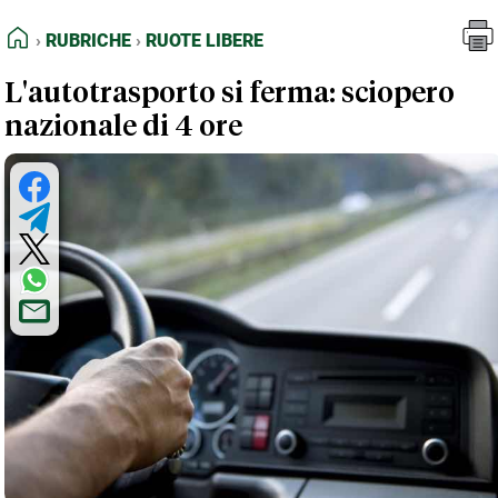
FEED RSS
Rubriche
Ruote Libere
HOME
RUBRICHE
RUOTE LIBERE
MAPPA DEL SITO
L'autotrasporto si ferma: sciopero
NORMATIVE DEONTOLOGICHE
nazionale di 4 ore
TERMINI e CONDIZIONI