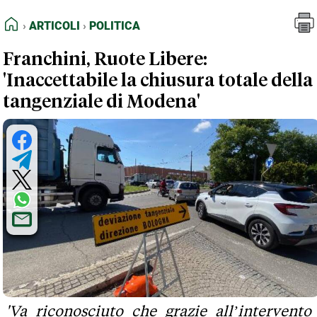
FEED RSS
Articoli
Politica
HOME
ARTICOLI
POLITICA
MAPPA DEL SITO
Franchini, Ruote Libere:
NORMATIVE DEONTOLOGICHE
'Inaccettabile la chiusura totale della
TERMINI e CONDIZIONI
tangenziale di Modena'
'Va riconosciuto che grazie all’intervento