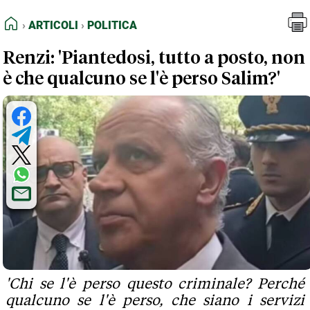
FEED RSS
Articoli
Politica
HOME
ARTICOLI
POLITICA
MAPPA DEL SITO
Renzi: 'Piantedosi, tutto a posto, non
NORMATIVE DEONTOLOGICHE
è che qualcuno se l'è perso Salim?'
TERMINI e CONDIZIONI
'Chi se l'è perso questo criminale? Perché
qualcuno se l'è perso, che siano i servizi