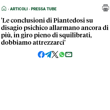
FEED RSS
Articoli
Pressa Tube
HOME
ARTICOLI
PRESSA TUBE
MAPPA DEL SITO
'Le conclusioni di Piantedosi su
NORMATIVE DEONTOLOGICHE
disagio psichico allarmano ancora di
TERMINI e CONDIZIONI
più, in giro pieno di squilibrati,
dobbiamo attrezzarci'