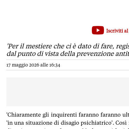
Orrore di Modena, Piantedosi: 'Nulla ci è sfuggito nella p
Iscriviti 
'Per il mestiere che ci è dato di fare, registrare che non c
'Per il mestiere che ci è dato di fare, reg
dal punto di vista della prevenzione anti
17 maggio 2026 alle 16:34
'Chiaramente gli inquirenti faranno faranno ult
'in una situazione di disagio psichiatrico'. Così