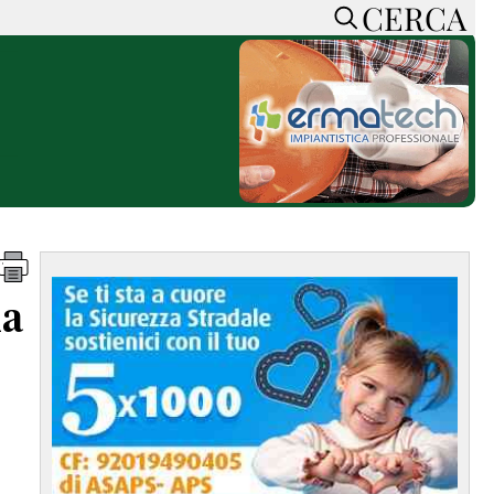
CERCA
HOME
CERCA
ACCEDI o REGISTRATI
CONTATTI
e
CON NOI
SOSTIENI LA PRESSA
CONOSCI LA PRESSA
he
COOKIE POLICY
la
PRIVACY POLICY
TTI
FEED RSS
MAPPA DEL SITO
NORMATIVE
DEONTOLOGICHE