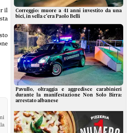
r il
Correggio: muore a 41 anni investito da una
bici, in sella c'era Paolo Belli
sta
sto
one
Pavullo, oltraggia e aggredisce carabinieri
durante la manifestazione Non Solo Birra:
arrestato albanese
ni
la