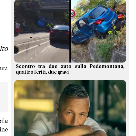
o'
nzione antiterrorismo ci conforta'
ito
Scontro tra due auto sulla Pedemontana,
tura
quattro feriti, due gravi
ile
mine