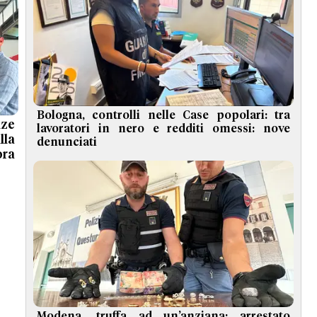
Bologna, controlli nelle Case popolari: tra
nze
lavoratori in nero e redditi omessi: nove
la
denunciati
ra
Modena, truffa ad un’anziana: arrestato