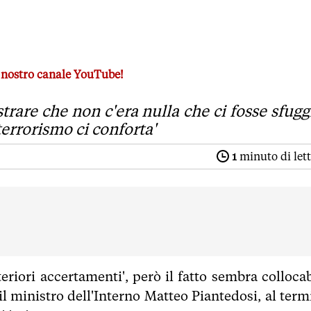
revenzione antiterrorismo: fatto legato a disagio psichiatric
al nostro canale YouTube!
'era nulla che ci fosse sfuggito dal punto di vista della preve
istrare che non c'era nulla che ci fosse sfugg
terrorismo ci conforta'
1
minuto di let
eriori accertamenti', però il fatto sembra collocab
 il ministro dell'Interno Matteo Piantedosi, al ter