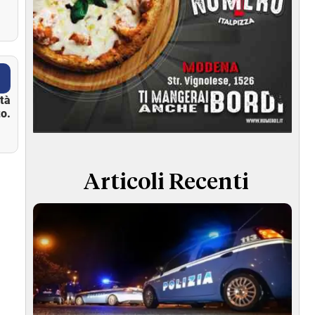
ità
o.
Articoli Recenti