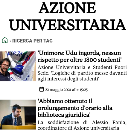
AZIONE
FEED RSS
MAPPA DEL SITO
UNIVERSITARIA
NORMATIVE DEONTOLOGICHE
TERMINI e CONDIZIONI
HOME
RICERCA PER TAG
'Unimore: Udu ingorda, nessun
rispetto per oltre 1800 studenti'
Azione Universitaria e Studenti Fuori
Sede: 'Logiche di partito messe davanti
agli interessi degli studenti'
22 maggio 2021 alle 15:25
'Abbiamo ottenuto il
prolungamento d'orario alla
biblioteca giuridica'
La soddisfazione di Alessio Fania,
coordinatore di Azione universitaria